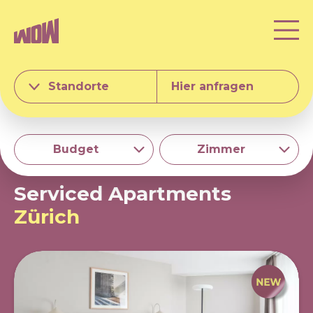
Standorte
Hier anfragen
Budget
Zimmer
Serviced Apartments
Zürich