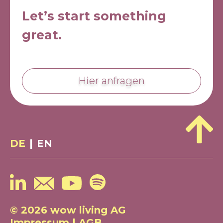
Let’s start something
great.
Hier anfragen
DE
|
EN
© 2026 wow living AG
Impressum
|
AGB