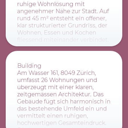
ruhige Wohnlösung mit
angenehmer Nähe zur Stadt. Auf
rund 45 m² entsteht ein offener,
klar strukturierter Grundriss, der
Wohnen, Essen und Kochen
fliessend miteinander verbindet.
Der Wohnbereich wirkt durch
die grosszügigen Fensterfronten
hell und leicht. Helle Materialien,
Building
warme Holzböden und eine
Am Wasser 161, 8049 Zürich,
moderne, zurückhaltende
umfasst 26 Wohnungen und
Möblierung schaffen eine
überzeugt mit einer klaren,
angenehme, unaufgeregte
zeitgemässen Architektur. Das
Atmosphäre. Der Essbereich ist
Gebäude fügt sich harmonisch in
harmonisch integriert, während
das bestehende Umfeld ein und
die Küche funktional und klar
vermittelt einen ruhigen,
gestaltet ist.
hochwertigen Gesamteindruck.
Das Schlafzimmer bietet einen