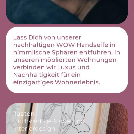
Lass Dich von unserer
nachhaltigen WOW Handseife in
himmlische Sphären entführen. In
unseren möblierten Wohnungen
verbinden wir Luxus und
Nachhaltigkeit für ein
einzigartiges Wohnerlebnis.
Tasten
Hochwertige Möbel und
Interiordesign