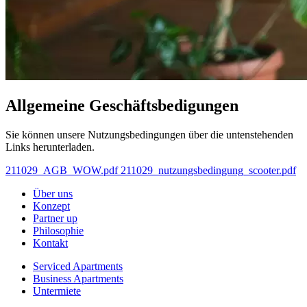
Allgemeine
Geschäftsbedigungen
Sie können unsere Nutzungsbedingungen über die untenstehenden
Links herunterladen.
211029_AGB_WOW.pdf
211029_nutzungsbedingung_scooter.pdf
Über uns
Konzept
Partner up
Philosophie
Kontakt
Serviced Apartments
Business Apartments
Untermiete