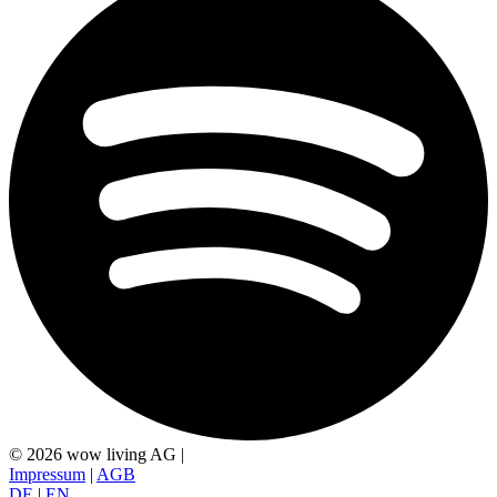
© 2026 wow living AG
|
Impressum
|
AGB
DE
|
EN