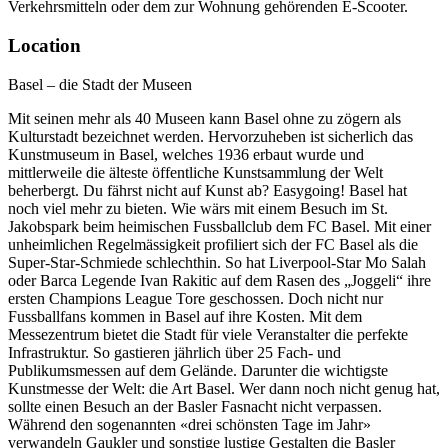
Verkehrsmitteln oder dem zur Wohnung gehörenden E-Scooter.
Location
Basel – die Stadt der Museen
Mit seinen mehr als 40 Museen kann Basel ohne zu zögern als
Kulturstadt bezeichnet werden. Hervorzuheben ist sicherlich das
Kunstmuseum in Basel, welches 1936 erbaut wurde und
mittlerweile die älteste öffentliche Kunstsammlung der Welt
beherbergt. Du fährst nicht auf Kunst ab? Easygoing! Basel hat
noch viel mehr zu bieten. Wie wärs mit einem Besuch im St.
Jakobspark beim heimischen Fussballclub dem FC Basel. Mit einer
unheimlichen Regelmässigkeit profiliert sich der FC Basel als die
Super-Star-Schmiede schlechthin. So hat Liverpool-Star Mo Salah
oder Barca Legende Ivan Rakitic auf dem Rasen des „Joggeli“ ihre
ersten Champions League Tore geschossen. Doch nicht nur
Fussballfans kommen in Basel auf ihre Kosten. Mit dem
Messezentrum bietet die Stadt für viele Veranstalter die perfekte
Infrastruktur. So gastieren jährlich über 25 Fach- und
Publikumsmessen auf dem Gelände. Darunter die wichtigste
Kunstmesse der Welt: die Art Basel. Wer dann noch nicht genug hat,
sollte einen Besuch an der Basler Fasnacht nicht verpassen.
Während den sogenannten «drei schönsten Tage im Jahr»
verwandeln Gaukler und sonstige lustige Gestalten die Basler