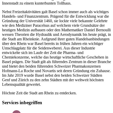
Innenstadt zu einem kunterbunten Tollhaus.
Nebst Freizeitaktivitäten galt Basel schon immer auch als wichtiges
Handels- und Finanzzentrum. Prägend für die Entwicklung war die
Gründung der Universität 1460, sie lockte viele bekannte Gelehrte
wie den Mediziner Paracelsus auf welchem viele Grundsätze der
heutigen Medizin aufbauen oder den Mathematiker Daniel Bernoulli
wessen Theorien die Hydraulik und Aerodynamik bis heute prägt, in
die Stadt am Rheinknie. Aufgrund ihrer guten Handelsanbindungen
über den Rhein war Basel bereits in frühen Jahren ein wichtiger
Umschlagplatz für die Seidenweberei. Aus dieser Industrie
entwickelte sich im Laufe der Zeit die Pharma- und
Chemiekonzerne, welche das heutige wirtschaftliche Geschehen in
Basel prägen. Die Stadt gilt als führendes Zentrum in dieser Branche
und bietet den beiden führenden Schweizer Pharmakonzernen
Hofmann-La Roche und Novartis seit deren Gründung ein Zuhause.
Im Jahr 2019 wurde Basel nebst den beiden Schweizer Städten
Genf und Zürich zu den zehn Städten mit der weltweit höchsten
Lebensqualität gewertet.
Höchste Zeit die Stadt am Rhein zu entdecken.
Services inbegriffen