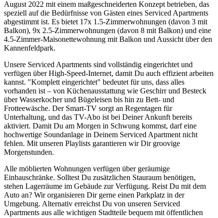
August 2022 mit einem maßgeschneiderten Konzept betrieben, das
speziell auf die Bedürfnisse von Gästen eines Serviced Apartments
abgestimmt ist. Es bietet 17x 1.5-Zimmerwohnungen (davon 3 mit
Balkon), 9x 2.5-Zimmerwohnungen (davon 8 mit Balkon) und eine
4.5-Zimmer-Maisonettewohnung mit Balkon und Aussicht über den
Kannenfeldpark.
Unsere Serviced Apartments sind vollständig eingerichtet und
verfügen über High-Speed-Internet, damit Du auch effizient arbeiten
kannst. "Komplett eingerichtet" bedeutet für uns, dass alles
vorhanden ist – von Küchenausstattung wie Geschirr und Besteck
über Wasserkocher und Bügeleisen bis hin zu Bett- und
Frotteewäsche. Der Smart-TV sorgt an Regentagen für
Unterhaltung, und das TV-Abo ist bei Deiner Ankunft bereits
aktiviert. Damit Du am Morgen in Schwung kommst, darf eine
hochwertige Soundanlage in Deinem Serviced Apartment nicht
fehlen. Mit unseren Playlists garantieren wir Dir groovige
Morgenstunden.
Alle möblierten Wohnungen verfügen über geräumige
Einbauschränke. Solltest Du zusätzlichen Stauraum benötigen,
stehen Lagerräume im Gebäude zur Verfügung. Reist Du mit dem
Auto an? Wir organisieren Dir gerne einen Parkplatz in der
Umgebung. Alternativ erreichst Du von unseren Serviced
Apartments aus alle wichtigen Stadtteile bequem mit öffentlichen