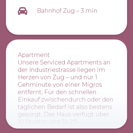
Bahnhof Zug
–
3 min
Apartment
Unsere Serviced Apartments an
der Industriestrasse liegen im
Herzen von Zug – und nur 1
Gehminute von einer Migros
entfernt. Für den schnellen
Einkauf zwischendurch oder den
täglichen Bedarf ist also bestens
gesorgt. Das Haus verfügt über
10 Studios und 3x 2.5-
Zimmerwohnungen. Jeder Gast