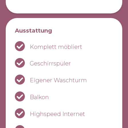
haben ihre Eigenheiten und
ihren eigenen Charme.
Dank der zentralen Lage
erreichen Sie andere grössere
Ausstattung
Schweizer Städte wie Zürich,
Basel, Bern, Zug und Lugano
Komplett möbliert
bequem in rund einer Stunde
mit den öffentlichen
Verkehrsmitteln. Alles in allem
Geschirrspüler
bietet Luzern eine hohe
Lebensqualität, ideal für alle, die
Eigener Waschturm
nicht nur in der Schweiz leben
sondern die Schweiz auch
Balkon
erleben möchten.
Highspeed Internet