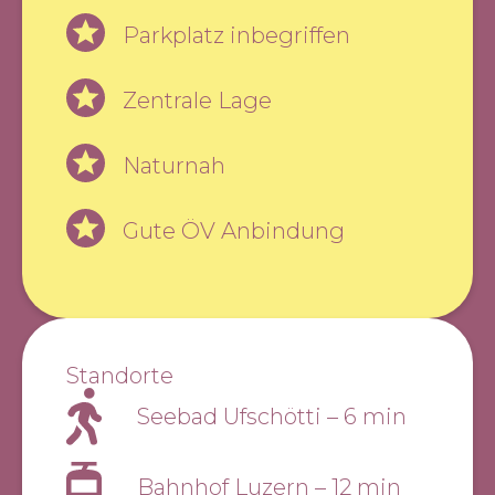
Parkplatz inbegriffen
Zentrale Lage
Naturnah
Gute ÖV Anbindung
Standorte
Seebad Ufschötti
–
6 min
Bahnhof Luzern
–
12 min