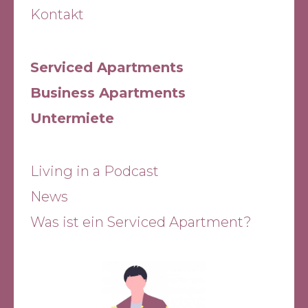
die besten Aspekte der Natur
Kontakt
und der wirtschaftlichen
Stabilität vereint. Die Gemeinde
bietet ihren Bewohnern nicht
Serviced Apartments
nur eine reiche Naturlandschaft
zum Erkunden, sondern auch
Business Apartments
gute steuerliche Bedingungen,
Untermiete
die die Lebensqualität und
wirtschaftliche Prosperität
fördern.
Living in a Podcast
News
Was ist ein Serviced Apartment?