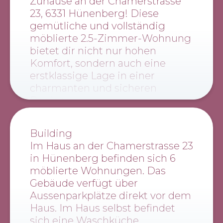
Zuhause an der Chamerstrasse
23, 6331 Hünenberg! Diese
gemütliche und vollständig
möblierte 2.5-Zimmer-Wohnung
bietet dir nicht nur hohen
Komfort, sondern auch eine
erstklassige Lage in einer
charmanten und sicheren
Region.
Mit einer großzügigen
Wohnfläche von 50m² hast du
Building
ausreichend Platz, um dich
Im Haus an der Chamerstrasse 23
rundum wohlzufühlen. Alles ist
in Hünenberg befinden sich 6
bereits vorbereitet – von
möblierte Wohnungen. Das
Bettwäsche über
Gebäude verfügt über
Küchenausstattung bis hin zum
Aussenparkplätze direkt vor dem
Bügelbrett – sodass dein Einzug
Haus. Im Haus selbst befindet
so unkompliziert wie möglich
sich eine Waschküche.