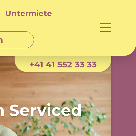
Untermiete
n
+41 41 552 33 33
m Serviced