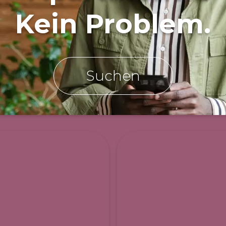
Kein Problem.
Suchen
Zürich
partments
2.5 Zimmer 