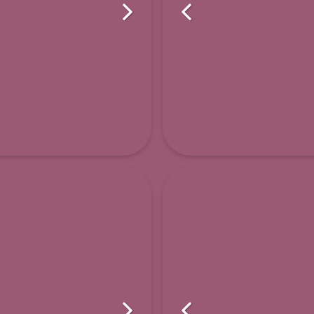
Schwyz
partments
3.5 Zimmer 