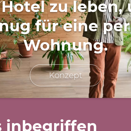
Hotel zu leben,
nug für eine p
Wohnung.
Konzept
 inbegriffen