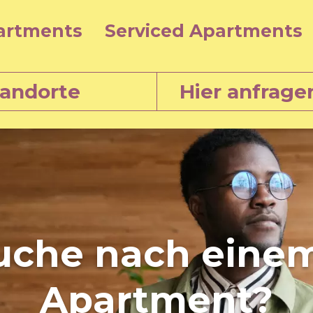
artments
Serviced Apartments
tandorte
Hier anfrage
uche nach eine
Apartment?